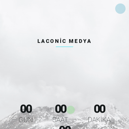
LACONIC MEDYA
00
00
00
GÜN
SAAT
DAKIKA